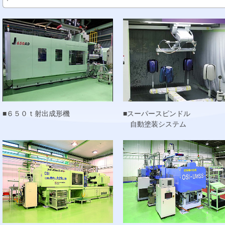
■６５０ｔ射出成形機
■スーパースピンドル
自動塗装システム