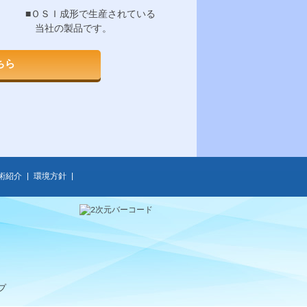
■ＯＳＩ成形で生産されている
当社の製品です。
ちら
術紹介
|
環境方針
|
プ